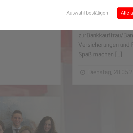
eressierten
verantwortliche Arbe
…]
Auswahl bestätigen
Alle 
13.000 Mitarbeiter 
Beschäftigten. Wir b
zurBankkauffrau/Ba
Versicherungen und 
Spaß machen […]
Dienstag, 28.05.