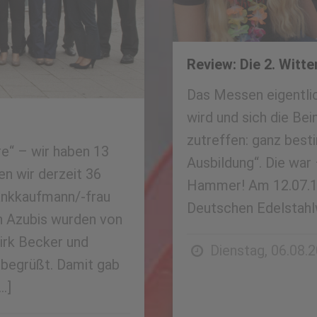
Review: Die 2. Witt
Das Messen eigentlic
wird und sich die Be
zutreffen: ganz best
re“ – wir haben 13
Ausbildung“. Die war 
n wir derzeit 36
Hammer! Am 12.07.13
ankkaufmann/-frau
Deutschen Edelstahl
n Azubis wurden von
irk Becker und
Dienstag, 06.08.
 begrüßt. Damit gab
…]