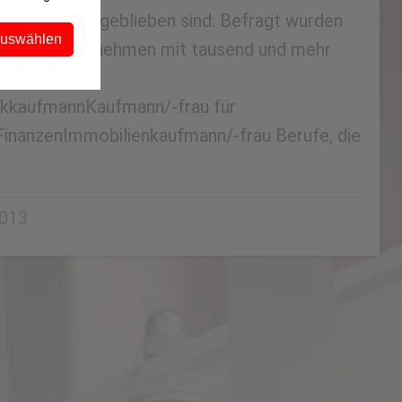
itgeber treu geblieben sind. Befragt wurden
auswählen
aus 800 Unternehmen mit tausend und mehr
ilden aus
nkkaufmannKaufmann/-frau für
FinanzenImmobilienkaufmann/-frau Berufe, die
2013