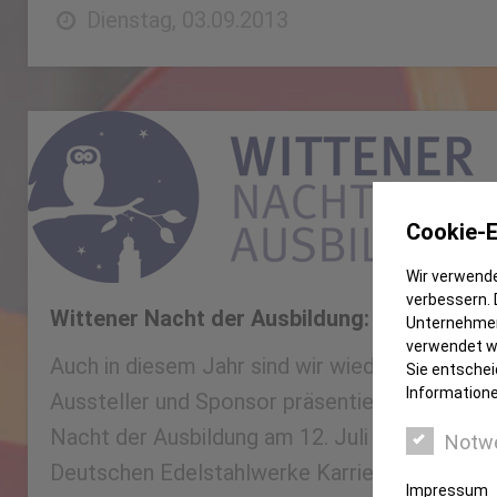
Dienstag, 03.09.2013
Cookie-E
Wir verwende
verbessern. 
Wittener Nacht der Ausbildung: Wir sind mit
Unternehmen
verwendet we
Auch in diesem Jahr sind wir wieder mit von de
Sie entschei
Informatione
Aussteller und Sponsor präsentieren wir uns b
Nacht der Ausbildung am 12. Juli 2013 auf d
Notw
Deutschen Edelstahlwerke KarriereWERKSTA
Impressum