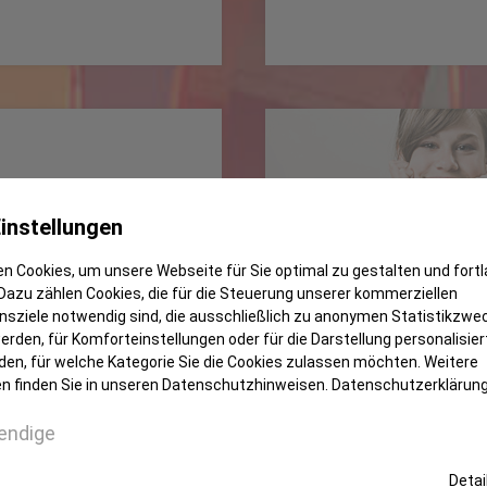
instellungen
n Cookies, um unsere Webseite für Sie optimal zu gestalten und fort
Dazu zählen Cookies, die für die Steuerung unserer kommerziellen
 dabei!
sziele notwendig sind, die ausschließlich zu anonymen Statistikzwe
rden, für Komforteinstellungen oder für die Darstellung personalisiert
r Partie. Als
Sparkassen gehören
den, für welche Kategorie Sie die Cookies zulassen möchten. Weitere
n finden Sie in unseren Datenschutzhinweisen.
Datenschutzerklärun
ei der 2. Wittener
In der FOCUS-Studie
em Gelände der
endige
belegen die Sparkass
TT, Herbeder Straße
zeigt, dass sie ihrem
Detai