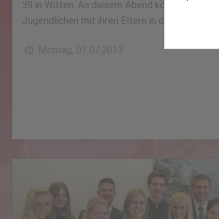
39 in Witten. An diesem Abend können alle int
Jugendlichen mit ihren Eltern in der Zeit von [
Montag, 01.07.2013