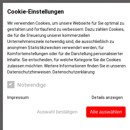
Cookie-Einstellungen
Wir verwenden Cookies, um unsere Webseite für Sie optimal zu
gestalten und fortlaufend zu verbessern. Dazu zählen Cookies,
Sparkasse
die für die Steuerung unserer kommerziellen
Unternehmensziele notwendig sind, die ausschließlich zu
anonymen Statistikzwecken verwendet werden, für
Komforteinstellungen oder für die Darstellung personalisierter
Inhalte. Sie entscheiden, für welche Kategorie Sie die Cookies
zulassen möchten. Weitere Informationen finden Sie in unseren
Datenschutzhinweisen.
Datenschutzerklärung
Notwendige
Impressum
Details anzeigen
Auswahl bestätigen
Alle auswählen