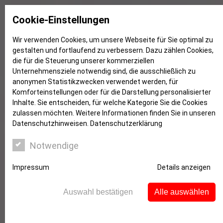
Cookie-Einstellungen
Wir verwenden Cookies, um unsere Webseite für Sie optimal zu
gestalten und fortlaufend zu verbessern. Dazu zählen Cookies,
Ardey
die für die Steuerung unserer kommerziellen
Unternehmensziele notwendig sind, die ausschließlich zu
anonymen Statistikzwecken verwendet werden, für
Komforteinstellungen oder für die Darstellung personalisierter
Inhalte. Sie entscheiden, für welche Kategorie Sie die Cookies
zulassen möchten. Weitere Informationen finden Sie in unseren
Datenschutzhinweisen.
Datenschutzerklärung
Notwendige
Impressum
Details anzeigen
Auswahl bestätigen
Alle auswählen